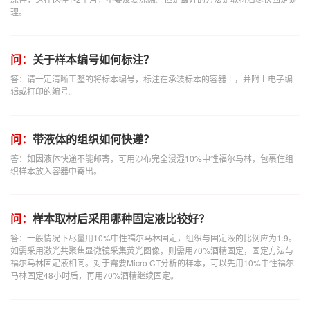
理。
问：
关于样本编号如何标注？
答：请一定清晰工整的将标本编号，标注在承装标本的容器上，并附上电子编
辑或打印的编号。
问：
带液体的组织如何快递？
答：如因液体快递不能邮寄，可用沙布完全浸湿10%中性福尔马林，包裹住组
织样本放入容器中寄出。
问：
样本取材后采用哪种固定液比较好？
答：一般情况下尽量用10%中性福尔马林固定，组织与固定液的比例应为1:9。
如需采用激光共聚焦显微镜采集荧光图像，则需用70%酒精固定，固定方法与
福尔马林固定液相同。对于需要Micro CT分析的样本，可以先用10%中性福尔
马林固定48小时后，再用70%酒精继续固定。