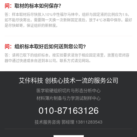
问：
取材的标本如何保存？
答：样本取材后尽快放入10%中性福尔马林中，组织与固定液的比例应为1:9。
如不能尽快寄出，需要隔一天换一次新鲜固定液后，放于4℃冰箱中保存。最好
是尽快邮寄，保证组织的新鲜度。
问：
组织标本取好后如何送到您公司?
答：请将已取下的组织标本，按实验要求浸泡于相应固定液里，放置在密闭容
器中通过快递或亲自送到本公司。联系方式请见网站。
艾佧科技 创核心技术一流的服务公司
医学软硬组织切片与形态分析中心
材料薄片制备与力学测试制样中心
010-87163126
技术服务咨询 郭经理 13811283543