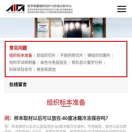
常见问题
组织标本准备
软组织切片
不脱钙骨切片
硬组织切磨片
|
|
|
|
材料学试样制备
染色与免疫组化
骨形态计量学分析
|
|
|
科研项目合作
商务和其他
|
在线留言
组织标本准备
问：
样本取材以后可以放在-80度冰箱冷冻保存吗？
答：样本取材以后可以直接放在-80度冰箱冷冻保存。不用固定，取材以后立即
冻存，这样保存1-2个月，不要反复冻融。但是最好的方法是取材后尽快固定处