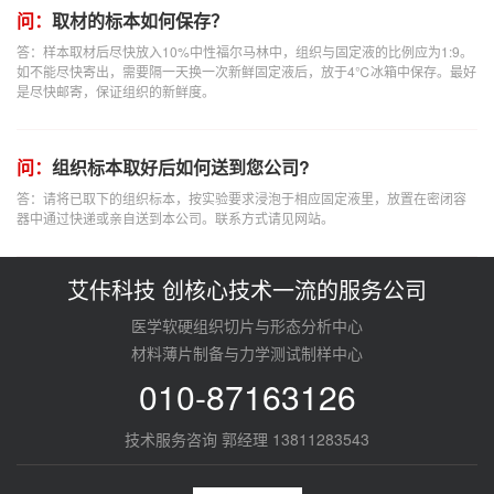
问：
取材的标本如何保存？
答：样本取材后尽快放入10%中性福尔马林中，组织与固定液的比例应为1:9。
如不能尽快寄出，需要隔一天换一次新鲜固定液后，放于4℃冰箱中保存。最好
是尽快邮寄，保证组织的新鲜度。
问：
组织标本取好后如何送到您公司?
答：请将已取下的组织标本，按实验要求浸泡于相应固定液里，放置在密闭容
器中通过快递或亲自送到本公司。联系方式请见网站。
艾佧科技 创核心技术一流的服务公司
医学软硬组织切片与形态分析中心
材料薄片制备与力学测试制样中心
010-87163126
技术服务咨询 郭经理 13811283543