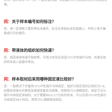
理。
问：
关于样本编号如何标注？
答：请一定清晰工整的将标本编号，标注在承装标本的容器上，并附上电子编
辑或打印的编号。
问：
带液体的组织如何快递？
答：如因液体快递不能邮寄，可用沙布完全浸湿10%中性福尔马林，包裹住组
织样本放入容器中寄出。
问：
样本取材后采用哪种固定液比较好？
答：一般情况下尽量用10%中性福尔马林固定，组织与固定液的比例应为1:9。
如需采用激光共聚焦显微镜采集荧光图像，则需用70%酒精固定，固定方法与
福尔马林固定液相同。对于需要Micro CT分析的样本，可以先用10%中性福尔
马林固定48小时后，再用70%酒精继续固定。