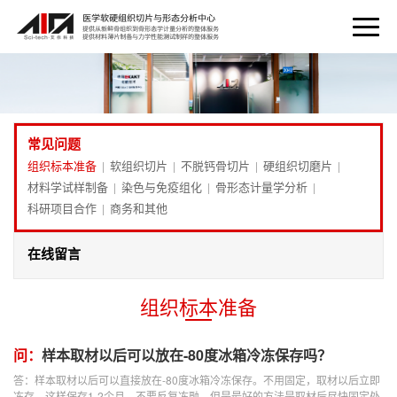
常见问题
组织标本准备
软组织切片
不脱钙骨切片
硬组织切磨片
|
|
|
|
材料学试样制备
染色与免疫组化
骨形态计量学分析
|
|
|
科研项目合作
商务和其他
|
在线留言
组织标本准备
问：
样本取材以后可以放在-80度冰箱冷冻保存吗？
答：样本取材以后可以直接放在-80度冰箱冷冻保存。不用固定，取材以后立即
冻存，这样保存1-2个月，不要反复冻融。但是最好的方法是取材后尽快固定处