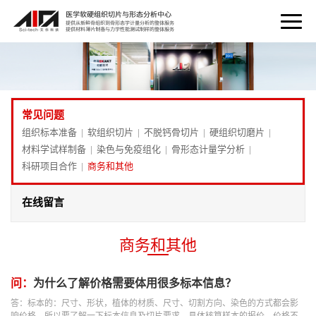
常见问题
组织标本准备
软组织切片
不脱钙骨切片
硬组织切磨片
|
|
|
|
材料学试样制备
染色与免疫组化
骨形态计量学分析
|
|
|
科研项目合作
商务和其他
|
在线留言
商务和其他
问：
为什么了解价格需要体用很多标本信息？
答：标本的：尺寸、形状，植体的材质、尺寸、切割方向、染色的方式都会影
响价格，所以要了解一下标本信息及切片要求，具体核算样本的报价，价格不