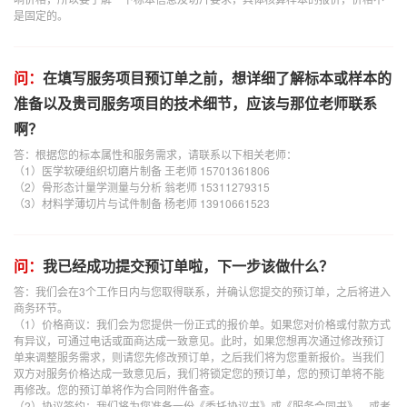
是固定的。
问：
在填写服务项目预订单之前，想详细了解标本或样本的
准备以及贵司服务项目的技术细节，应该与那位老师联系
啊？
答：根据您的标本属性和服务需求，请联系以下相关老师：
（1）医学软硬组织切磨片制备 王老师 15701361806
（2）骨形态计量学测量与分析 翁老师 15311279315
（3）材料学薄切片与试件制备 杨老师 13910661523
问：
我已经成功提交预订单啦，下一步该做什么？
答：我们会在3个工作日内与您取得联系，并确认您提交的预订单，之后将进入
商务环节。
（1）价格商议：我们会为您提供一份正式的报价单。如果您对价格或付款方式
有异议，可通过电话或面商达成一致意见。此时，如果您想再次通过修改预订
单来调整服务需求，则请您先修改预订单，之后我们将为您重新报价。当我们
双方对服务价格达成一致意见后，我们将锁定您的预订单，您的预订单将不能
再修改。您的预订单将作为合同附件备查。
（2）协议签约：我们将为您准备一份《委托协议书》或《服务合同书》，或者