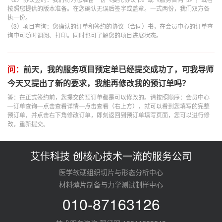
按照您提供的版本准备。在您确认无误后签字或盖章。一式两份，我们双方各
执一份。
（3）项目查询：您确认的订单和签约的协议（合同）书，在会员中心的订单查
询中可随时调阅、打印。同时也可了解您的项目进展状态。
问：
前天，我的服务项目预定单已经提交成功了，可我导师
今天又提出了新的要求，我能再修改我的预订单吗？
答：在正式签约前，您提交的预订单都是可以修改的。请按照顺序：会员中心
—订单查询—点击查看详情—点击查看（右上方），就可以看到您填写的完整
预订单，并点击右下角修改订单，即刻返回到预订单填写页面，您可以进行修
改，重新提交。
艾佧科技 创核心技术一流的服务公司
医学软硬组织切片与形态分析中心
材料薄片制备与力学测试制样中心
010-87163126