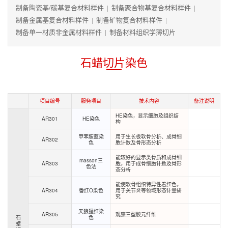
制备陶瓷基/碳基复合材料样件
制备聚合物基复合材料样件
|
|
制备金属基复合材料样件
制备矿物复合材料样件
|
|
制备单一材质非金属材料样件
制备材料组织学薄切片
|
石蜡切片染色
项目编号
服务项目
技术内容
备注说明
HE染色，显示细胞及组织结
AR301
HE染色
构
甲苯胺蓝染
用于生长板软骨分析、成骨细
AR302
色
胞计数及骨形态分析
能较好的显示类骨质和成骨细
masson三
AR303
胞，用于成骨细胞计数及骨形
色法
态分析
能使软骨组织特异性着红色，
AR304
番红O染色
用于关节炎等领域形态计量研
究
天狼猩红染
AR305
观察三型胶元纤维
石
色
蜡