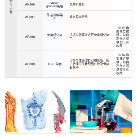
切
masson-
AR306
观察新生骨
片
goldner染色
染
色
凡•吉尔森染
AR307
观察胶元纤维
色
抗体由
委托方提
免疫组化染
根据实验要求进行免疫组化染
供，如由
AR308
色
色
制作方提
供按市价
收费
抗体由
委托方提
可特异性使破骨细胞染色，用
供，如由
AR309
TRAP染色
于后续的破骨细胞计数及骨吸
制作方提
收分析
供按市价
收费