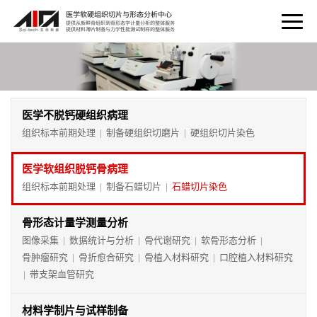
医学不脱钙硬组织病理
组织标本前期处理
制备硬组织切磨片
硬组织切片染色
|
|
医学软组织脱钙骨病理
组织标本前期处理
制备石蜡切片
石蜡切片染色
|
|
骨形态计量学测量分析
图像采集
数据统计与分析
骨代谢研究
软骨形态分析
|
|
|
|
骨肿瘤研究
骨折愈合研究
骨植入材料研究
口腔植入材料研究
|
|
|
带支架血管研究
|
材料学制片与试样制备