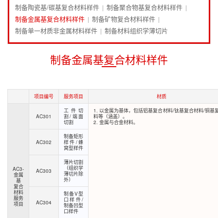
制备陶瓷基/碳基复合材料样件
制备聚合物基复合材料样件
|
|
制备金属基复合材料样件
制备矿物复合材料样件
|
|
制备单一材质非金属材料样件
制备材料组织学薄切片
|
制备金属基复合材料样件
项目编号
服务项目
材质
工件切
1. 以金属为基体，包括铝基复合材料/钛基复合材料/铜基
AC301
割/端面
料等（涵盖）。
切割
2. 金属与合金材料。
制备矩形
AC302
样件/蜂
窝型样件
薄片切割
（组织学
AC3-
AC303
薄切片除
金属
外）
基
复合
材料
制备V型
服务
口样件/
AC304
项目
制备凹型
口样件