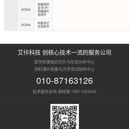
制备哑铃
型样件/
AC305
制备圆片
型样件
制备其它
AC306
形状样件
艾佧科技 创核心技术一流的服务公司
医学软硬组织切片与形态分析中心
材料薄片制备与力学测试制样中心
010-87163126
技术服务咨询 郭经理 13811283543