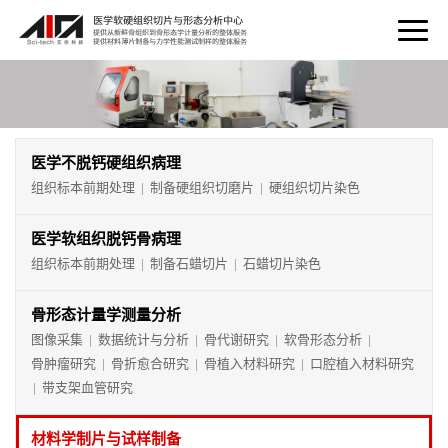
医学不脱钙硬组织病理
组织标本前期处理
制备硬组织切磨片
硬组织切片染色
|
|
医学软组织脱钙骨病理
组织标本前期处理
制备石蜡切片
石蜡切片染色
|
|
骨形态计量学测量分析
图像采集
数据统计与分析
骨代谢研究
软骨形态分析
|
|
|
|
骨肿瘤研究
骨折愈合研究
骨植入材料研究
口腔植入材料研究
|
|
|
带支架血管研究
|
材料学制片与试样制备