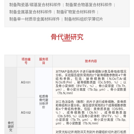
制备陶瓷基/碳基复合材料样件
制备聚合物基复合材料样件
|
|
制备金属基复合材料样件
制备矿物复合材料样件
|
|
制备单一材质非金属材料样件
制备材料组织学薄切片
|
骨代谢研究
项目编
服务项
技术内容
号
目
对TRAP染色的片子进行破骨细胞计数及骨吸收情况
分析。实验报告提供常用的2个破骨细胞参数和4个骨
结构参数。包括：破骨细胞数（N.Oc/T.Ar或
AG101
N.Oc/B.Pm）、破骨细胞表面（Oc.S/BS，%）；以
及骨小梁体积（BV/TV，%）、骨小梁厚度（Tb.Th,
μm）、骨小梁分离度（Tb.Sp, μm）、骨小梁数量
（Tb.N,/mm）
松质骨
骨代谢
对三色法染色（推荐）的片子进行成骨细胞、类骨质
分析评
和骨结构计量分析。报告提供常用的3个成骨细胞参数
价
和4个骨结构参数。包括：类骨质表面（OS/BS，
AG102
%）、成骨细胞数（Ob.N）、成骨细胞表面
（Ob.S/BS, %）以及骨小梁体积（BV/TV，%）、骨
小梁厚度（Tb.Th, μm）、骨小梁分离度（Tb.Sp,
骨代
μm）、骨小梁数量（Tb.N,/mm）
谢研
究
对荧光标记并用防淬灭剂封片的硬组织切片进行松质